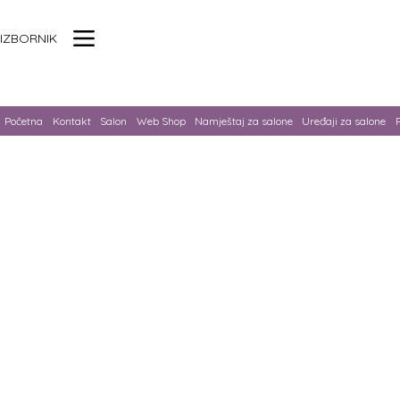
IZBORNIK
Početna
Kontakt
Salon
Web Shop
Namještaj za salone
Uređaji za salone