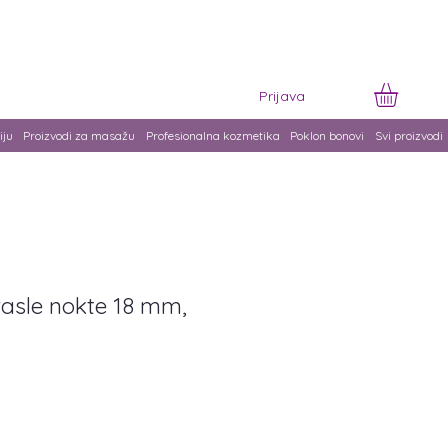
Prijava
iju
Proizvodi za masažu
Profesionalna kozmetika
Poklon bonovi
Svi proizvodi
urasle nokte 18 mm,
na