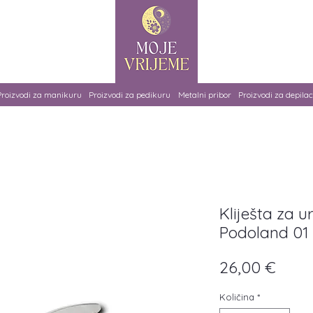
Proizvodi za manikuru
Proizvodi za pedikuru
Metalni pribor
Proizvodi za depilac
Kliješta za 
Podoland 01
Cije
26,00 €
Količina
*