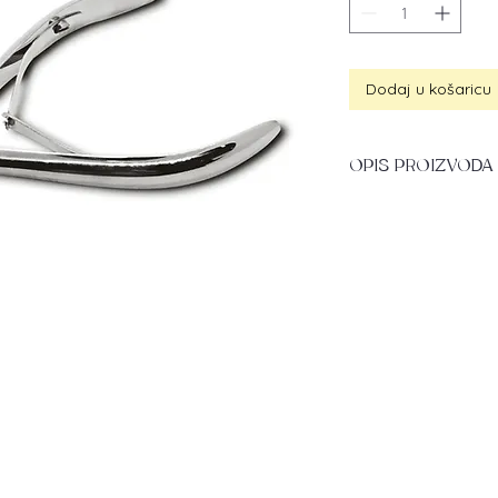
Dodaj u košaricu
OPIS PROIZVODA
Ova ravna, šiljasta 
najkvalitetnijeg nehr
izdržljivom i preci
rezanje, dužine 18 m
kliješta izvrsnima za
noktiju prilikom pod
Model je opremljen
dvostrukom oprug
Dužina oštrice: 18 