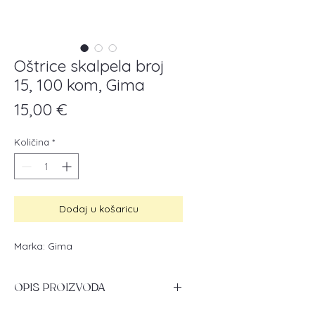
Oštrice skalpela broj
15, 100 kom, Gima
Cijena
15,00 €
Količina
*
Dodaj u košaricu
Marka: Gima
OPIS PROIZVODA
Kirurške oštrice broj 15 izrađene od