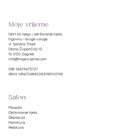
visokokvalitetnog nelagiranog
čelika, prikladne za držač skalpela
#3. Svaka oštrica je pojedinačno
Moje vrijeme
pakirana u aluminijsku foliju. Veličina
oštrice jasno je označena na
Obrt za njegu i održavanje tijela,
poleđini folijskog pakiranja i na kutiji
trgovinu i druge usluge
vl. Sandra Trkeš
proizvoda.
​Otona Župančića 10
10 000 Zagreb
Količina: 100 kom
info@mojevrijeme.com
OIB: 16429675727
IBAN: HR6724840083118500740
Salon
Masaža
Oblikovanje tijela
Depilacija
Manikura
Pedikura