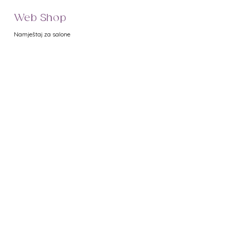
Web Shop
Namještaj za salone
Uređaji za salone
Proizvodi za manikuru
Proizvodi za pedikuru
Metalni pribor
Proizvodi za depilaciju
Proizvodi za masažu
Profesionalna kozmetika
Poklon bonovi
Uvjeti poslovanja
Prikaz cijena
Dostava
Minimalni iznos narudžbe
Način plaćanja
Sigurnost plaćanja
Otkazivanje narudžbe
Reklamacije
Zaštita osobnih podataka