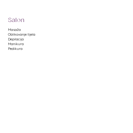
Salon
Masaža
Oblikovanje tijela
Depilacija
Manikura
Pedikura
Web Shop
Namještaj za salone
Uređaji za salone
Proizvodi za manikuru
Proizvodi za pedikuru
Metalni pribor
Proizvodi za depilaciju
Proizvodi za masažu
Profesionalna kozmetika
Poklon bonovi