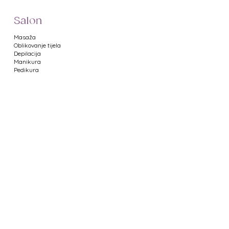
Salon
Masaža
Oblikovanje tijela
Depilacija
Manikura
Pedikura
Web Shop
Namještaj za salone
Uređaji za salone
Proizvodi za manikuru
Proizvodi za pedikuru
Metalni pribor
Proizvodi za depilaciju
Proizvodi za masažu
Profesionalna kozmetika
Poklon bonovi
Uvjeti poslovanja