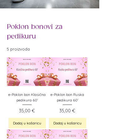
Poklon bonovi za
pedikuru
5 proizvoda
e-Poklon bon Klasična
e-Poklon bon Ruska
pedikura 60'
pedikura 60'
Cijena
Cijena
35,00 €
35,00 €
Dodaj u košaricu
Dodaj u košaricu