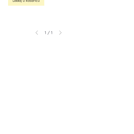
Dodaj u košaricu
1
/
1