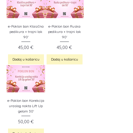
e-Poklon bon Klasična
e-Poklon bon Ruska
pedikura + trajni lak
pedikura + trajni lak
90'
90'
Cijena
Cijena
45,00 €
45,00 €
Dodaj u košaricu
Dodaj u košaricu
e-Poklon bon Korekcija
uraslog nokta Lift Up
gelom 30'
Cijena
50,00 €