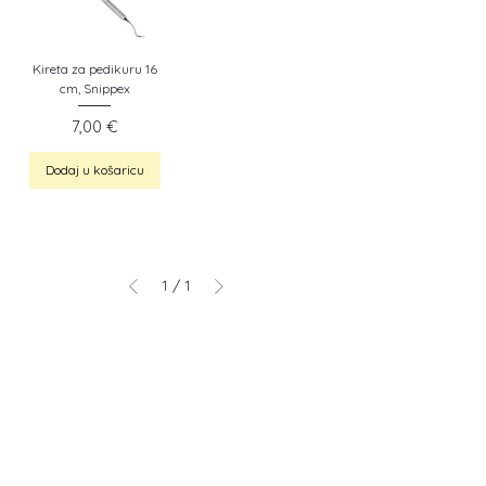
Kireta za pedikuru 16
cm, Snippex
Cijena
7,00 €
Dodaj u košaricu
1
/
1