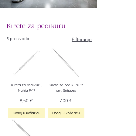
Kirete za pedikuru
3 proizvoda
Filtriranje
Kireta za pedikuru,
Kireta za pedikuru 15
Nghia P-17
cm, Snippex
Cijena
Cijena
8,50 €
7,00 €
Dodaj u košaricu
Dodaj u košaricu