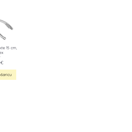
kte 15 cm,
ex
a
 €
šaricu