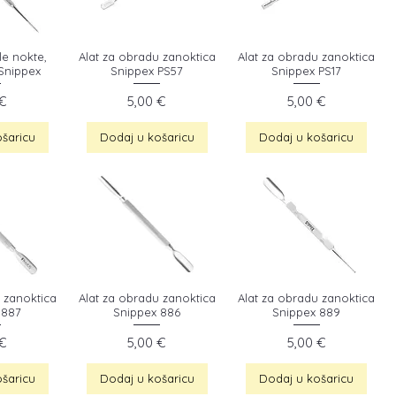
sle nokte,
Alat za obradu zanoktica
Alat za obradu zanoktica
Snippex
Snippex PS57
Snippex PS17
a
Cijena
Cijena
 €
5,00 €
5,00 €
šaricu
Dodaj u košaricu
Dodaj u košaricu
 zanoktica
Alat za obradu zanoktica
Alat za obradu zanoktica
 887
Snippex 886
Snippex 889
a
Cijena
Cijena
 €
5,00 €
5,00 €
šaricu
Dodaj u košaricu
Dodaj u košaricu