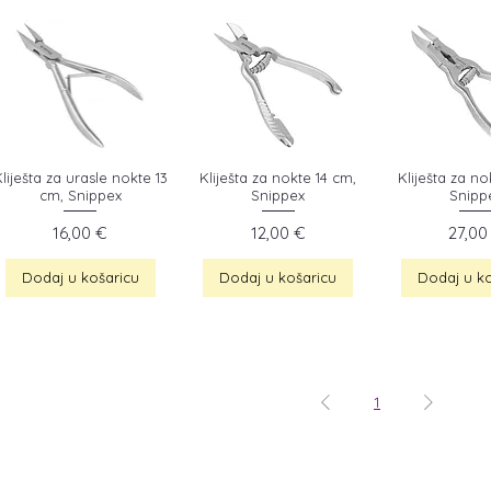
liješta za urasle nokte 13
Kliješta za nokte 14 cm,
Kliješta za no
cm, Snippex
Snippex
Snipp
Cijena
Cijena
Cijen
16,00 €
12,00 €
27,00
Dodaj u košaricu
Dodaj u košaricu
Dodaj u ko
1