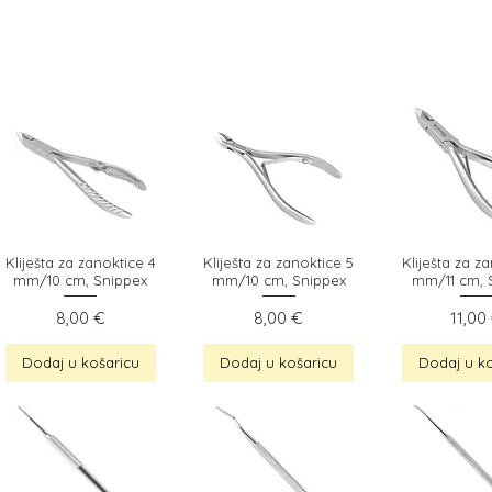
Kliješta za zanoktice 4
Kliješta za zanoktice 5
Kliješta za z
mm/10 cm, Snippex
mm/10 cm, Snippex
mm/11 cm, 
Cijena
Cijena
Cijen
8,00 €
8,00 €
11,00
Dodaj u košaricu
Dodaj u košaricu
Dodaj u ko