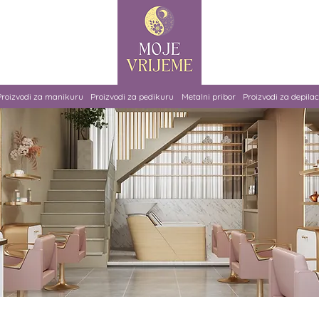
Proizvodi za manikuru
Proizvodi za pedikuru
Metalni pribor
Proizvodi za depilac