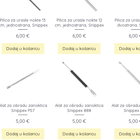
Pilica za urasle nokte 13
Pilica za urasle nokte 12
Pilica za ura
cm, jednostrana, Snippex
cm, jednostrana, Snippex
dvostrana, 
Cijena
Cijena
Cijen
6,00 €
6,00 €
6,00
Dodaj u košaricu
Dodaj u košaricu
Dodaj u ko
Alat za obradu zanoktica
Alat za obradu zanoktica
Alat za obradu
Snippex PS7
Snippex 888
Snippex
Cijena
Cijena
Cijen
5,00 €
5,00 €
5,00
Dodaj u košaricu
Dodaj u košaricu
Dodaj u ko