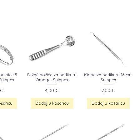
anoktice 5
Držač nožića za pedikuru
Kireta za pedikuru 16 cm,
Snippex
Omega, Snippex
Snippex
a
Cijena
Cijena
 €
4,00 €
7,00 €
šaricu
Dodaj u košaricu
Dodaj u košaricu