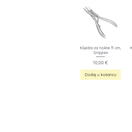
Kliješta za nokte 11 cm,
K
Snippex
Cijena
10,00 €
Dodaj u košaricu