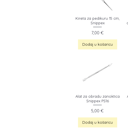
Kireta za pedikuru 15 cm,
Snippex
Cijena
7,00 €
Dodaj u košaricu
Alat za obradu zanoktica
Snippex PS16
Cijena
5,00 €
Dodaj u košaricu