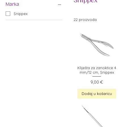
Snippex
Marka
Snippex
22 proizvoda
Kliješta za zanoktice 4
mm/12 cm, Snippex
Cijena
9,00 €
Dodaj u košaricu