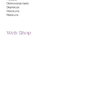
Oblikovanje tijela
Depilacija
Manikura
Pedikura
Web Shop
Namještaj za salone
Uređaji za salone
Proizvodi za manikuru
Proizvodi za pedikuru
Metalni pribor
Proizvodi za depilaciju
Proizvodi za masažu
Profesionalna kozmetika
Poklon bonovi
Uvjeti poslovanja
Prikaz cijena
Dostava
Minimalni iznos narudžbe