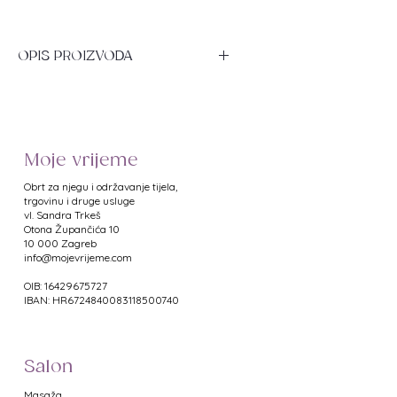
OPIS PROIZVODA
Profesionalni alat za obradu
zanoktica s dva nastavka – dvije
vrste pogurivača. Izrađen od
izdržljivog i otpornog, kirurški
Moje vrijeme
kvalitetnog nehrđajućeg čelika.
Žljebovi na površini drške
Obrt za njegu i održavanje tijela,
sprječavaju klizanje alata tijekom
trgovinu i druge usluge
vl. Sandra Trkeš
rada. Može se dezinficirati i
​Otona Župančića 10
sterilizirati bilo kojom (termalnom ili
10 000 Zagreb
kemijskom) metodom.
info@mojevrijeme.com
OIB: 16429675727
Ukupna dužina: 14.8 cm
IBAN: HR6724840083118500740
Salon
Masaža