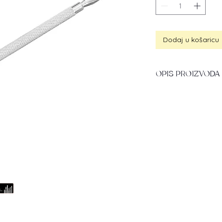
Dodaj u košaricu
OPIS PROIZVODA
Alat za manikuru i 
zaobljena pogurivača
Ocho Pro alat se is
funkcionalnošću, već
utorima sprječava kl
udobnost i sigurnos
čelika pri izradi čin
izdržljivim i jednost
izbor za one koji cij
pouzdanost.
Ukupna dužina: 14.7