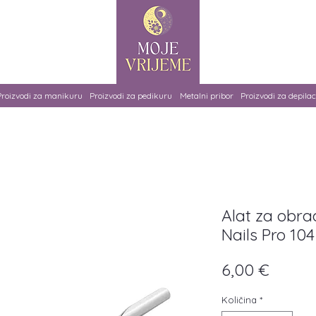
Proizvodi za manikuru
Proizvodi za pedikuru
Metalni pribor
Proizvodi za depilac
Alat za obr
Nails Pro 104
Cijena
6,00 €
Količina
*