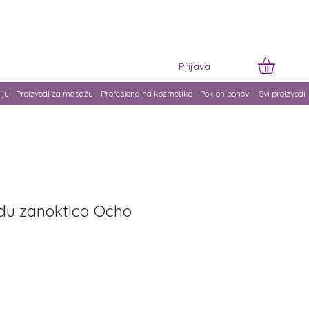
Prijava
iju
Proizvodi za masažu
Profesionalna kozmetika
Poklon bonovi
Svi proizvodi
adu zanoktica Ocho