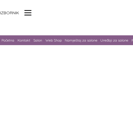
IZBORNIK
Početna
Kontakt
Salon
Web Shop
Namještaj za salone
Uređaji za salone