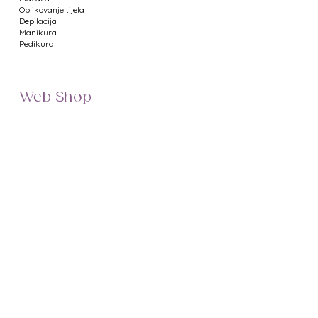
Oblikovanje tijela
Depilacija
Manikura
Pedikura
Web Shop
Namještaj za salone
Uređaji za salone
Proizvodi za manikuru
Proizvodi za pedikuru
Metalni pribor
Proizvodi za depilaciju
Proizvodi za masažu
Profesionalna kozmetika
Poklon bonovi
Uvjeti poslovanja
Prikaz cijena
Dostava
Minimalni iznos narudžbe