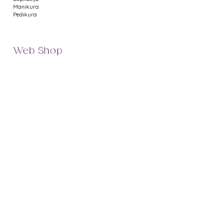
Manikura
Pedikura
Količina: 500 ml
Web Shop
Namještaj za salone
Uređaji za salone
Proizvodi za manikuru
Proizvodi za pedikuru
Metalni pribor
Proizvodi za depilaciju
Proizvodi za masažu
Profesionalna kozmetika
Poklon bonovi
Uvjeti poslovanja
Prikaz cijena
Dostava
Minimalni iznos narudžbe
Način plaćanja
Sigurnost plaćanja