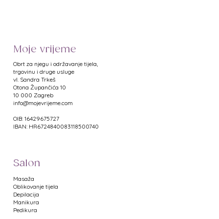
Dezodorans za svakodnevnu njegu,
za higijensku svježinu stopala i
obuće.
Moje vrijeme
Karakteristike:
- antimikrobne aktivne tvari štite
Obrt za njegu i održavanje tijela,
od gljivičnih infekcija
trgovinu i druge usluge
vl. Sandra Trkeš
- sprječava i uklanja znoj i
​Otona Župančića 10
neugodne mirise na nogama i u
10 000 Zagreb
obući
info@mojevrijeme.com
- za osobe kojima su stopala
OIB: 16429675727
duže vremena tokom dana u
IBAN: HR6724840083118500740
zatvorenoj cipeli
- za sportaše
- kao potpora pri antifungalnoj
Salon
terapiji
- dermatološki ispitano
Masaža
- pogodno i za dijabetičare
Oblikovanje tijela
Depilacija
Manikura
Djelatne tvari: cink ricinoleat.
Pedikura