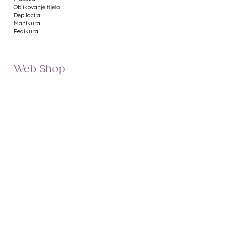
Oblikovanje tijela
Depilacija
Manikura
VIDEO
Pedikura
Web Shop
Namještaj za salone
Uređaji za salone
Proizvodi za manikuru
Proizvodi za pedikuru
Metalni pribor
Proizvodi za depilaciju
Proizvodi za masažu
Profesionalna kozmetika
Poklon bonovi
Uvjeti poslovanja
Prikaz cijena
Dostava
Minimalni iznos narudžbe