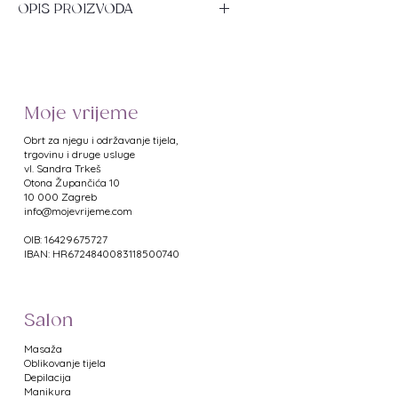
OPIS PROIZVODA
Visokokvalitetni puder za stopala s
klotrimazolom (antifungalna
djelatna tvar).
Moje vrijeme
Karakteristike:
- održava stopala suhima
Obrt za njegu i održavanje tijela,
- štiti od pojave gljivičnih infekcija
trgovinu i druge usluge
vl. Sandra Trkeš
- potpomaže uklanjanje već
​Otona Župančića 10
prisutnih gljivičnih infekcija (potpora
10 000 Zagreb
antifungalnoj terapiji)
info@mojevrijeme.com
- dezodorira, uklanja neugodan
OIB: 16429675727
miris stopala
IBAN: HR6724840083118500740
- dermatološki testirano
- pogodno i za dijabetičare
Salon
Djelatne tvari: tapioka škrob, cinkov
oksid, bisabolol, klotrimazol, mentol.
Masaža
Oblikovanje tijela
Način upotrebe: posipati prah po
Depilacija
Manikura
noktima i koži stopala (i na