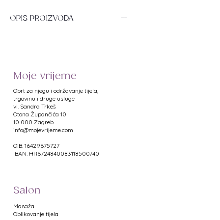
OPIS PROIZVODA
Biljna pjena za izrazito
omekšavanje kože stopala.
Namjena: suha, gruba, zadebljala
Moje vrijeme
koža stopala. Lokalno omekšavanje
kože stopala prije podološkog
Obrt za njegu i održavanje tijela,
tretmana ili pedikure.
trgovinu i druge usluge
vl. Sandra Trkeš
​Otona Župančića 10
Djelovanje: Omekšava zadebljalu
10 000 Zagreb
kožu (keratinski sloj), olakšava
info@mojevrijeme.com
uklanjanje natisaka i kurjih očiju,
OIB: 16429675727
osvježava i priprema stopala za
IBAN: HR6724840083118500740
daljnje tretmane.
Posebnosti: visoki sadržaj uree te
Salon
prisutnost biljnih ekstrakata i
prirodnih eteričnih ulja koja
Masaža
pružaju protuupalna i
Oblikovanje tijela