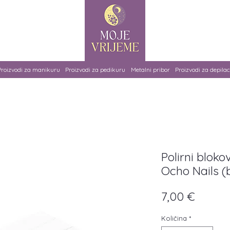
Proizvodi za manikuru
Proizvodi za pedikuru
Metalni pribor
Proizvodi za depilac
Polirni bloko
Ocho Nails (bi
Cijena
7,00 €
Količina
*