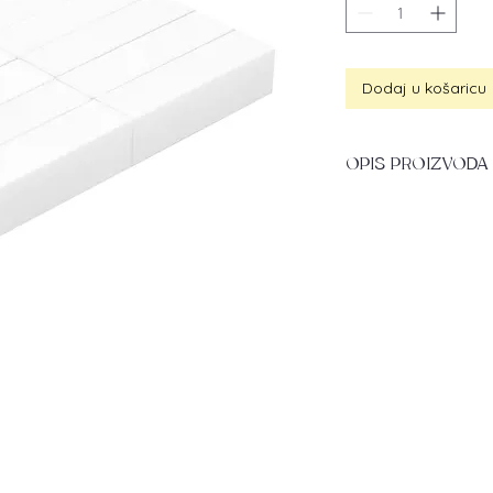
Dodaj u košaricu
OPIS PROIZVODA
Profesionalni polirni
besprijekornog završe
matiranje prirodne p
sloja gela i akrila p
Polirni blokovi su i
– izuzetno su izdržlj
jamče dugotrajnu u
Grit: 320
Količina: 10 komada