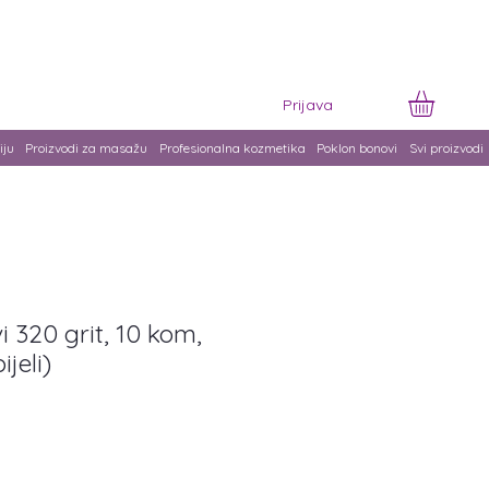
Prijava
iju
Proizvodi za masažu
Profesionalna kozmetika
Poklon bonovi
Svi proizvodi
vi 320 grit, 10 kom,
jeli)