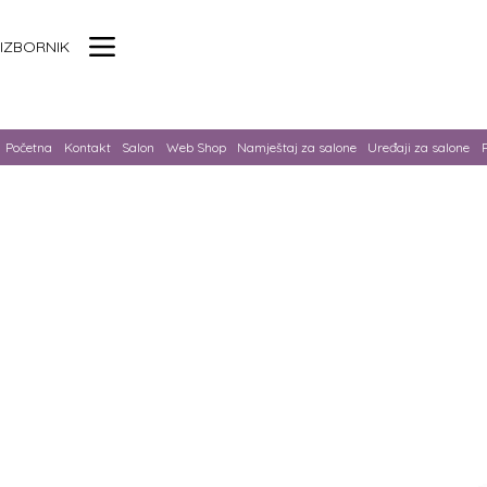
IZBORNIK
Početna
Kontakt
Salon
Web Shop
Namještaj za salone
Uređaji za salone