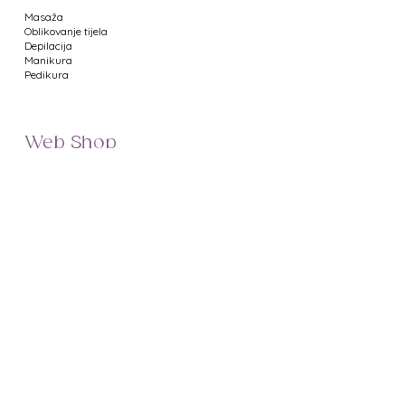
Masaža
Oblikovanje tijela
Depilacija
Manikura
Pedikura
Web Shop
Namještaj za salone
Uređaji za salone
Proizvodi za manikuru
Proizvodi za pedikuru
Metalni pribor
Proizvodi za depilaciju
Proizvodi za masažu
Profesionalna kozmetika
Poklon bonovi
Uvjeti poslovanja
Prikaz cijena
Dostava