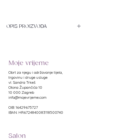
OPIS PROIZVODA
Baršunasta stolica s mehanizmom
rotacije (za 360 stupnjeva) i
mogućnošću podešavanja visine
sjedala (između 39-50 cm).
Moje vrijeme
Ergonomski je oblikovana, udobna i
praktična za rad. Točne dimenzije
Obrt za njegu i održavanje tijela,
se nalaze na slici.
trgovinu i druge usluge
vl. Sandra Trkeš
​Otona Župančića 10
DODATNE_INFORMACIJE
10 000 Zagreb
info@mojevrijeme.com
OIB: 16429675727
IBAN: HR6724840083118500740
Salon