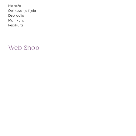
Masaža
Oblikovanje tijela
Depilacija
Manikura
Pedikura
Web Shop
Namještaj za salone
Uređaji za salone
Proizvodi za manikuru
Proizvodi za pedikuru
Metalni pribor
Proizvodi za depilaciju
Proizvodi za masažu
Profesionalna kozmetika
Poklon bonovi
Uvjeti poslovanja
Prikaz cijena
Dostava