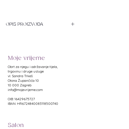
OPIS PROIZVODA
Baršunasta stolica s mehanizmom
rotacije (za 360 stupnjeva) i
mogućnošću podešavanja visine
sjedala (između 43-58 cm).
Moje vrijeme
Ergonomski je oblikovana, udobna i
praktična za rad. Točne dimenzije
Obrt za njegu i održavanje tijela,
se nalaze na slici.
trgovinu i druge usluge
vl. Sandra Trkeš
​Otona Župančića 10
DODATNE_INFORMACIJE
10 000 Zagreb
info@mojevrijeme.com
VIDEO
OIB: 16429675727
IBAN: HR6724840083118500740
Salon