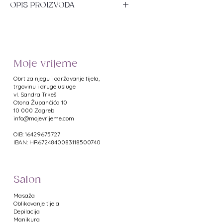
OPIS PROIZVODA
Krema za njegu stopala s
ekstraktima meda i mlijeka.
Karakteristike:
Moje vrijeme
- opskrbljuje kožu prirodnim
aktivnim sastojcima
Obrt za njegu i održavanje tijela,
- zadržava kožu stopala svježom i
trgovinu i druge usluge
vl. Sandra Trkeš
mirisnom
​Otona Župančića 10
- djeluje dubinski, prodire u dublje
10 000 Zagreb
slojeve kože
info@mojevrijeme.com
- opskrbljuje kožu stopala vlagom
OIB: 16429675727
- štiti stopala od stvaranja
IBAN: HR6724840083118500740
natisaka i zadebljale kože
- dermatološki ispitano
- pogodno i za dijabetičare
Salon
Djelatne tvari: ekstrakt meda i
Masaža
mljieka, hijaluron, urea, ulje
Oblikovanje tijela
avokada, vitamin E, glicerin.
Depilacija
Manikura