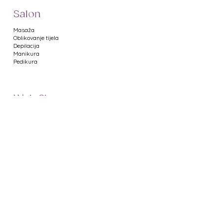
Salon
Masaža
Oblikovanje tijela
Depilacija
Manikura
Pedikura
Web Shop
Namještaj za salone
Uređaji za salone
Proizvodi za manikuru
Proizvodi za pedikuru
Metalni pribor
Proizvodi za depilaciju
Proizvodi za masažu
Profesionalna kozmetika
Poklon bonovi
Uvjeti poslovanja